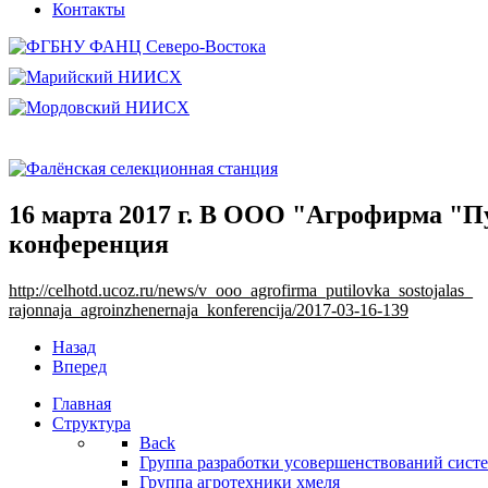
Контакты
16 марта 2017 г. В ООО "Агрофирма "П
конференция
http://celhotd.ucoz.ru/news/v_ooo_agrofirma_putilovka_sostojalas_
rajonnaja_agroinzhenernaja_konferencija/2017-03-16-139
Назад
Вперед
Главная
Структура
Back
Группа разработки усовершенствований сист
Группа агротехники хмеля