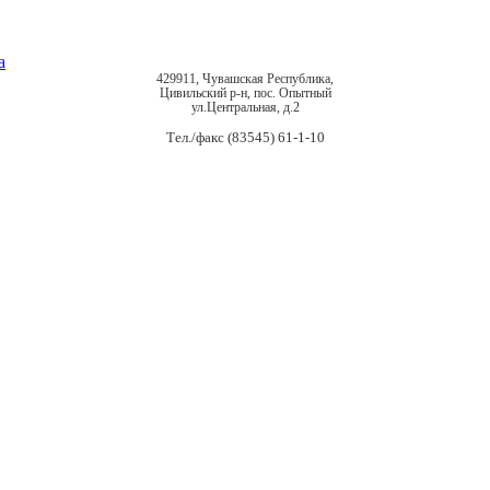
429911, Чувашская Республика,
Цивильский р-н, пос. Опытный
ул.Центральная, д.2
Тел./факс (83545) 61-1-10