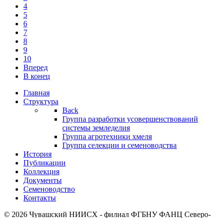
4
5
6
7
8
9
10
Вперед
В конец
Главная
Структура
Back
Группа разработки усовершенствований
системы земледелия
Группа агротехники хмеля
Группа селекции и семеноводства
История
Публикации
Коллекция
Документы
Семеноводство
Контакты
© 2026 Чувашский НИИСХ - филиал ФГБНУ ФАНЦ Северо-