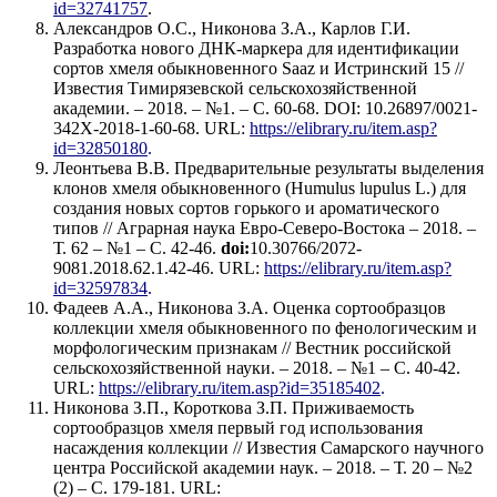
id=32741757
.
Александров О.С., Никонова З.А., Карлов Г.И.
Разработка нового ДНК-маркера для идентификации
сортов хмеля обыкновенного Saaz и Истринский 15 //
Известия Тимирязевской сельскохозяйственной
академии. – 2018. – №1. – С. 60-68. DOI: 10.26897/0021-
342Х-2018-1-60-68. URL:
https://elibrary.ru/item.asp?
id=32850180
.
Леонтьева В.В. Предварительные результаты выделения
клонов хмеля обыкновенного (Humulus lupulus L.) для
создания новых сортов горького и ароматического
типов // Аграрная наука Евро-Северо-Востока – 2018. –
Т. 62 – №1 – С. 42-46.
doi:
10.30766/2072-
9081.2018.62.1.42-46. URL:
https://elibrary.ru/item.asp?
id=32597834
.
Фадеев А.А., Никонова З.А. Оценка сортообразцов
коллекции хмеля обыкновенного по фенологическим и
морфологическим признакам // Вестник российской
сельскохозяйственной науки. – 2018. – №1 – С. 40-42.
URL:
https://elibrary.ru/item.asp?id=35185402
.
Никонова З.П., Короткова З.П. Приживаемость
сортообразцов хмеля первый год использования
насаждения коллекции // Известия Самарского научного
центра Российской академии наук. – 2018. – Т. 20 – №2
(2) – С. 179-181. URL: