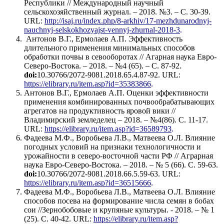
Республики // Международный научный
сельскохозяйственный журнал. – 2018. №3. – С. 30-39.
URL:
http://isaj.ru/index.php/8-arkhiv/17-mezhdunarodnyj-
nauchnyj-selskokhozyajst-vennyj-zhurnal-2018-3
.
Антонов В.Г., Ермолаев А.П. Эффективность
длительного применения минимальных способов
обработки почвы в севооборотах // Агарная наука Евро-
Северо-Востока. – 2018. – №4 (65). – С. 87-92.
doi:
10.30766/2072-9081.2018.65.4.87-92. URL:
https://elibrary.ru/item.asp?id=35383866
.
Антонов В.Г., Ермолаев А.П. Оценки эффективности
применения комбинированных почвообрабатывающих
агрегатов на продуктивность яровой вики //
Владимирский земледелец – 2018. – №4(86). С. 11-17.
URL:
https://elibrary.ru/item.asp?id=36589793
.
Фадеева М.Ф., Воробьева Л.В., Матвеева О.Л. Влияние
погодных условий на признаки технологичности и
урожайности в северо-восточной части РФ // Аграрная
наука Евро-Северо-Востока. – 2018. – № 5 (66). С. 59-63.
doi:
10.30766/2072-9081.2018.66.5.59-63. URL:
https://elibrary.ru/item.asp?id=36515666
.
Фадеева М.Ф., Воробьева Л.В., Матвеева О.Л. Влияние
способов посева на формирование числа семян в бобах
сои //Зернобобовые и крупяные культуры. - 2018. – № 1
(25). С. 40-42. URL:
https://elibrary.ru/item.asp?