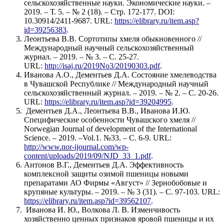
сельскохозяйственные науки. Экономические науки. –
2019. – Т. 5. – № 2 (18). – Стр. 172-177. DOI:
10.30914/2411-9687. URL:
https://elibrary.ru/item.asp?
id=39256383
.
Леонтьева В.В. Сортотипы хмеля обыкновенного //
Международный научный сельскохозяйственный
журнал. – 2019. – № 3. – С. 25-27.
URL:
http://isaj.ru/2019No3/20190303.pdf
.
Иванова А.О., Дементьев Д.А. Состояние хмелеводства
в Чувашской Республике // Международный научный
сельскохозяйственный журнал. – 2019. – № 2. – С. 20-26.
URL:
https://elibrary.ru/item.asp?id=39204995
.
Дементьев Д.А., Леонтьева В.В., Иванова И.Ю.
Специфические особенности Чувашского хмеля //
Norwegian Journal of development of the International
Science. – 2019. –Vol.1. №33. – С. 6-9. URL:
http://www.nor-ijournal.com/wp-
content/uploads/2019/09/NJD_33_1.pdf
.
Антонов В.Г., Дементьев Д.А. Эффективность
комплексной защиты озимой пшеницы новыми
препаратами АО Фирмы «Август» // Зернобобовые и
крупяные культуры. – 2019. – № 3 (31). – С. 97-103. URL:
https://elibrary.ru/item.asp?id=39562107
.
Иванова И. Ю., Волкова Л. В. Изменчивость
хозяйственно ценных признаков яровой пшеницы и их