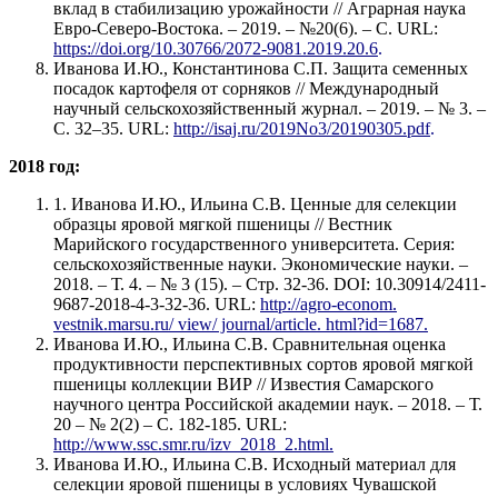
вклад в стабилизацию урожайности // Аграрная наука
Евро-Северо-Востока. – 2019. – №20(6). – С. URL:
https://doi.org/10.30766/2072-9081.2019.20.6
.
Иванова И.Ю., Константинова С.П. Защита семенных
посадок картофеля от сорняков // Международный
научный сельскохозяйственный журнал. – 2019. – № 3. –
С. 32–35. URL:
http://isaj.ru/2019No3/20190305.pdf
.
2018 год:
1. Иванова И.Ю., Ильина С.В. Ценные для селекции
образцы яровой мягкой пшеницы // Вестник
Марийского государственного университета. Серия:
сельскохозяйственные науки. Экономические науки. –
2018. – Т. 4. – № 3 (15). – Стр. 32-36. DOI: 10.30914/2411-
9687-2018-4-3-32-36. URL:
http://agro-econom.
vestnik.marsu.ru/ view/ journal/article. html?id=1687.
Иванова И.Ю., Ильина С.В. Сравнительная оценка
продуктивности перспективных сортов яровой мягкой
пшеницы коллекции ВИР // Известия Самарского
научного центра Российской академии наук. – 2018. – Т.
20 – № 2(2) – С. 182-185. URL:
http://www.ssc.smr
.ru/izv_2018_2.html.
Иванова И.Ю., Ильина С.В. Исходный материал для
селекции яровой пшеницы в условиях Чувашской