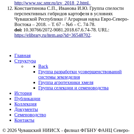
http://www.ssc.smr.ru
/izv_2018_2.html.
Константинова С.П., Иванова И.Ю. Группа спелости
перспективных гибридов картофеля в условиях
Чувашской Республики // Аграрная наука Евро-Северо-
Востока – 2018. – Т. 67 – №6 – С. 74-78.
doi:
10.30766/2072-9081.2018.67.6.74-78. URL:
https://elibrary.ru/item.asp?id=36548702
.
Главная
Структура
Back
Группа разработки усовершенствований
системы земледелия
Группа агротехники хмеля
Группа селекции и семеноводства
История
Публикации
Коллекция
Документы
Семеноводство
Контакты
© 2026 Чувашский НИИСХ - филиал ФГБНУ ФАНЦ Северо-