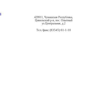
429911, Чувашская Республика,
Цивильский р-н, пос. Опытный
ул.Центральная, д.2
Тел./факс (83545) 61-1-10