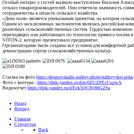
Особый интерес у гостей вызвало выступление Василия Алексе
сельхоз товаропроизводителей. Они отметили значимость совм
сотрудничества в области сельского хозяйства.
«День поля» является уникальным проектом, на котором сельск
Одним из эксклюзивных экспонентов являлась российская ком
различных сельскохозяйственных систем. Гордостью компании я
переходящих или работающих по технологии прямого посева в 
VITON-2, которую презентовало предприятие.
Организаторами были созданы все условия для комфортной рабо
демонстрации сортов сельскохозяйственных культур.
Ссылка на фото
https://denisovstudio.gallery.photo/gallery/den-pola/
Фото с коптера -
https://disk.yandex.ru/d/pc0ZUZPEcCuzwA
Видеоотчет
https://disk.yandex.ru/d/Eek5QC8y8bGZfw
Назад
Вперед
Главная
Структура
Back