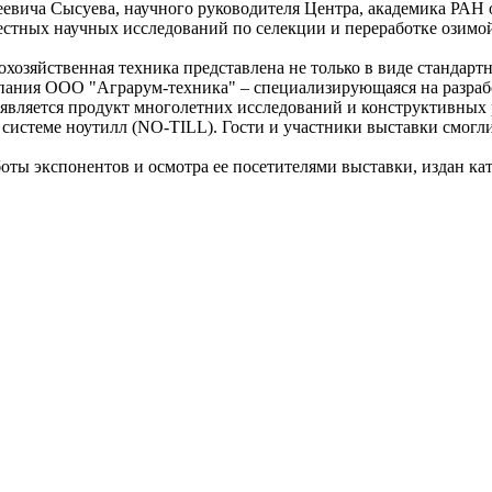
евича Сысуева, научного руководителя Центра, академика РАН 
естных научных исследований по селекции и переработке озимой
охозяйственная техника представлена не только в виде стандарт
пания ООО "Аграрум-техника" – специализирующаяся на разраб
вляется продукт многолетних исследований и конструктивных ра
системе ноутилл (NO-TILL). Гости и участники выставки смогли
ты экспонентов и осмотра ее посетителями выставки, издан кат