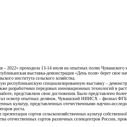
 – 2022» проходила 13-14 июля на опытных полях Чувашского на
убликанская выставка-демонстрация «День поля» берет свое нач
ского института сельского хозяйства.
дную республиканскую специализированную выставку – демонст
 также разработчики передовых инновационных технологий в рас
аботе, представляли свои достижения. Было представлено более
 стал осмотр опытных делянок. Чувашский НИИСХ – филиал ФГ
венных культур, представленных отечественными научно-исслед
торов роста.
презентации сортов сельскохозяйственных культур собственн
ва отечественных сортов различных селекцентров России, про