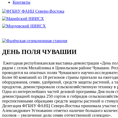
Контакты
ДЕНЬ ПОЛЯ ЧУВАШИИ
Ежегодная республиканская выставка-демонстрация «День поля
рядом с селом Михайловка в Цивильском районе Чувашии. Респ
проводится на опытных полях Чувашского научно-исследователь
Более 60 компаний из 18 регионов страны приехали на ежего
оборудования, семян, удобрений, средств защиты растений, а
продуктов, демонстрировали сельскохозяйственную технику в р
Одна из интереснейших частей деловой программы Дня поля
демонстрацией порядка 250 сортов и гибридов сельскохозяйст
перспективными образцами средств защиты растений и стимуля
Делегация ФГБНУ ФАНЦ Северо-Востока принимала участие в 
Александрович Устюжанин отметил наличие большого количест
посевов – увеличение доли семян отечественной селекции».